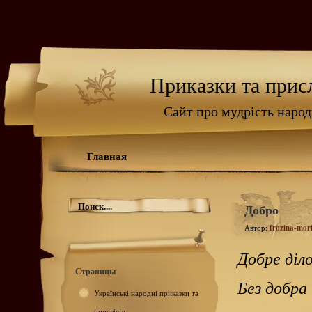
Приказки та присл
Сайт про мудрість наро
Главная
Добро
Автор:
frozina-mor
Добре діло
Страницы
Без добра 
Українські народні приказки та
прислів’я