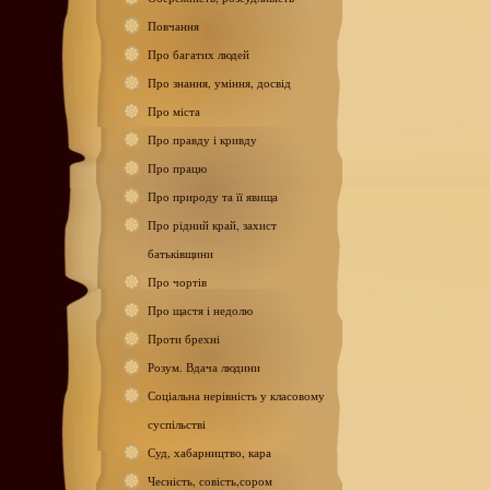
Повчання
Про багатих людей
Про знання, уміння, досвід
Про міста
Про правду і кривду
Про працю
Про природу та її явища
Про рідний край, захист
батьківщини
Про чортів
Про щастя і недолю
Проти брехні
Розум. Вдача людини
Соціальна нерівність у класовому
суспільстві
Суд, хабарництво, кара
Чесність, совість,сором