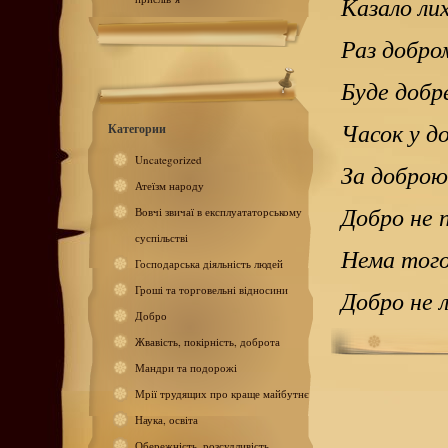
Казало лих
Раз добром
Буде добре
Часок у д
Категории
Uncategorized
За доброю
Атеїзм народу
Добро не 
Вовчі звичаї в експлуататорському
суспільстві
Нема того
Господарська діяльність людей
Гроші та торговельні відносини
Добро не л
Добро
Жвавість, покірність, доброта
Мандри та подорожі
Мрії трудящих про краще майбутнє
Наука, освіта
Обережність, розсудливість