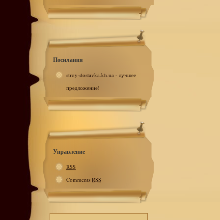
Посилання
stroy-dostavka.kh.ua - лучшее
предложение!
Управление
RSS
Comments
RSS