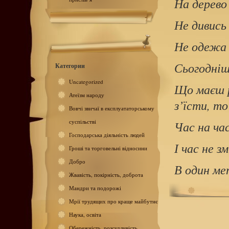
На дерево 
Не дивись 
Не одежа 
Сьогодніш
Категории
Uncategorized
Що маєш р
Атеїзм народу
з’їсти, то
Вовчі звичаї в експлуататорському
суспільстві
Час на ча
Господарська діяльність людей
І час не з
Гроші та торговельні відносини
Добро
В один ме
Жвавість, покірність, доброта
Мандри та подорожі
Мрії трудящих про краще майбутнє
Наука, освіта
Обережність, розсудливість