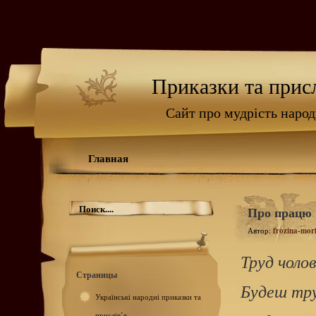
Приказки та присл
Сайт про мудрість наро
Главная
Про працю
Автор:
frozina-mor
Труд чолов
Страницы
Будеш тр
Українські народні приказки та
прислів’я