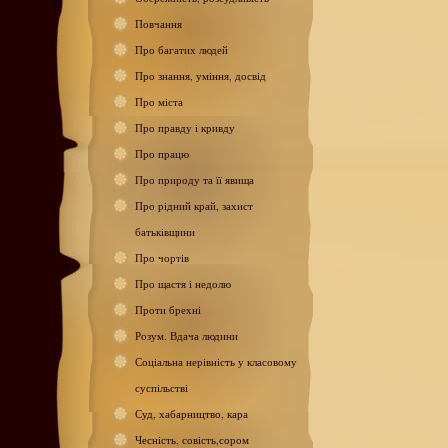
Повчання
Про багатих людей
Про знання, уміння, досвід
Про міста
Про правду і кривду
Про працю
Про природу та її явища
Про рідний край, захист
батьківщини
Про чортів
Про щастя і недолю
Проти брехні
Розум. Вдача людини
Соціальна нерівність у класовому
суспільстві
Суд, хабарництво, кара
Чесність, совість,сором